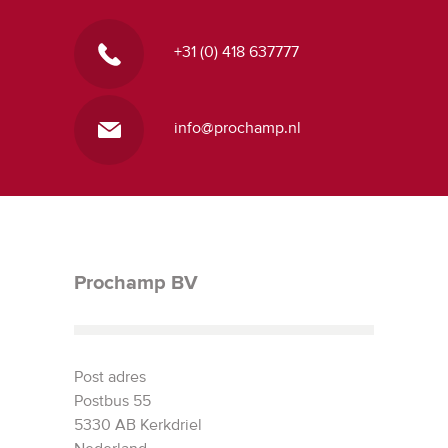
+31 (0) 418 637777
info@prochamp.nl
Prochamp BV
Post adres
Postbus 55
5330 AB Kerkdriel