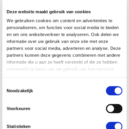
Deze website maakt gebruik van cookies
We gebruiken cookies om content en advertenties te
personaliseren, om functies voor social media te bieden
en om ons websiteverkeer te analyseren. Ook delen we
informatie over uw gebruik van onze site met onze
partners voor social media, adverteren en analyse. Deze
AVG: wij vinden uw
partners kunnen deze gegevens combineren met andere
privacy belangrijk
informatie die u aan ze heeft verstrekt of die ze hebben
verzameld op basis van uw gebruik van hun services.
Uw privacy is belangrijk voor ons
Toestemmingsselectie
en daarom willen wij u graag
Noodzakelijk
informeren over ons privacy
statement, welke is aangepast
aan de Algemene Verordening
Voorkeuren
Gegevensbescherming. U kunt
onze omgang met de verwerking
Statistieken