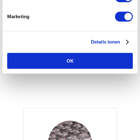
van persoonsgegevens lezen in
onze disclaimer via deze link.
Marketing
Indien u om welke reden dan
ook niet akkoord gaat met ons
beleid of […]
Details tonen
LEES MEER
OK
1
2
3