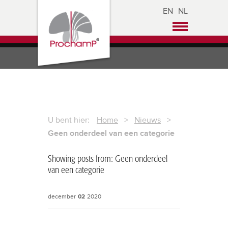
EN
NL
U bent hier:
Home
>
Nieuws
>
Geen onderdeel van een categorie
Showing posts from: Geen onderdeel
van een categorie
december
02
2020