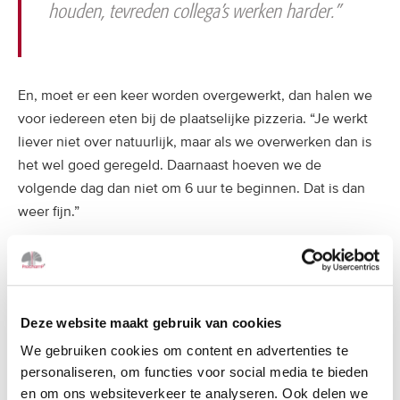
houden, tevreden collega’s werken harder.”
En, moet er een keer worden overgewerkt, dan halen we
voor iedereen eten bij de plaatselijke pizzeria. “Je werkt
liever niet over natuurlijk, maar als we overwerken dan is
het wel goed geregeld. Daarnaast hoeven we de
volgende dag dan niet om 6 uur te beginnen. Dat is dan
weer fijn.”
Werkplezier
Het leukste aan zijn werk als meewerkend voorman vindt
Deze website maakt gebruik van cookies
Henk de afwisseling. Hij is er trots op dat hij veel heeft
We gebruiken cookies om content en advertenties te
kunnen leren en zich daardoor heeft opgewerkt tot
personaliseren, om functies voor social media te bieden
meewerkend voorman. Hij heeft kansen gekregen om
en om ons websiteverkeer te analyseren. Ook delen we