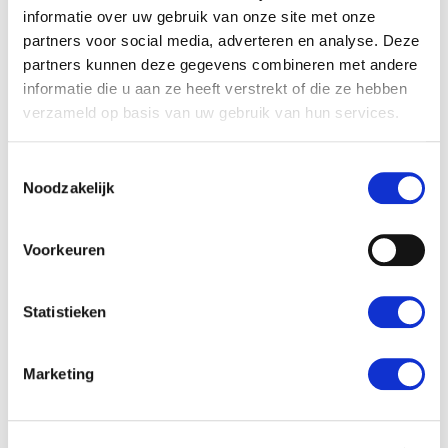
door te groeien, en deze gepakt. “Er is vertrouwen in mijn
informatie over uw gebruik van onze site met onze
kunnen, dat is fijn.“ Februari 2025 viert Henk zijn 12,5
partners voor social media, adverteren en analyse. Deze
jarige jubileum. Ambities om verder te groeien in een
partners kunnen deze gegevens combineren met andere
andere functie heeft Henk niet. “Dit is goed zo. Ik heb
informatie die u aan ze heeft verstrekt of die ze hebben
plezier in mijn werk en ben tevreden.“ Henk hoopt tot aan
verzameld op basis van uw gebruik van hun services.
zijn pensioen bij Prochamp te blijven werken. “Zolang het
leuk is, blijf ik!”
Toestemmingsselectie
Noodzakelijk
“Er is vertrouwen in mijn kunnen, dat is fijn.”
Voorkeuren
Statistieken
Marketing