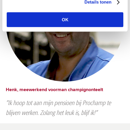
Details tonen
OK
Henk, meewerkend voorman champignonteelt
”Ik hoop tot aan mijn pensioen bij Prochamp te
blijven werken. Zolang het leuk is, blijf ik!”