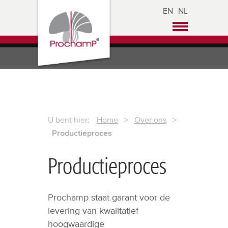
EN
NL
U bent hier:
Home
>
Over ons
>
Productieproces
Productieproces
Prochamp staat garant voor de
levering van kwalitatief
hoogwaardige