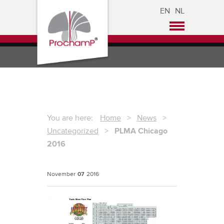
EN
NL
You are here:
Home
>
News
>
Uncategorized
>
PLMA Chicago
2016
November
07
2016