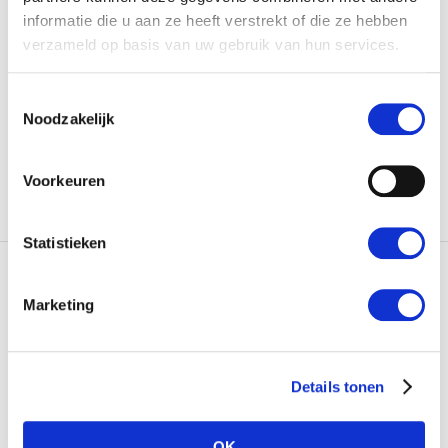
informatie die u aan ze heeft verstrekt of die ze hebben
WILT U MEER WETEN OVER
verzameld op basis van uw gebruik van hun services.
ONZE DIENSTEN?
Toestemmingsselectie
NEEM CONTACT OP
Noodzakelijk
Voorkeuren
Statistieken
Constant supply
Marketing
World class quality
Personal service
USDA-organic
Details tonen
Private label
OK