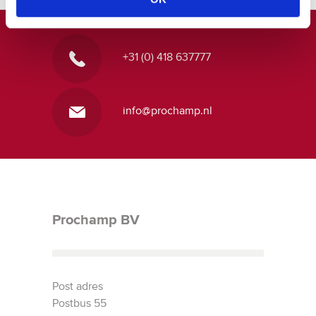
+31 (0) 418 637777
info@prochamp.nl
Prochamp BV
Post adres
Postbus 55